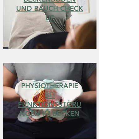
UND BAUCH CHECK
UP
PHYSIOTHERAPIE
BEI
FUNKTIONSSTÖRU
NGEN IM BECKEN