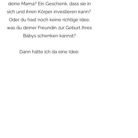
deine Mama? Ein Geschenk, dass sie in
sich und ihren Körper investieren kann?
Oder du hast noch keine richtige Idee,
was du deiner Freundin zur Geburt ihres
Babys schenken kannst?
Dann hätte ich da eine Idee:
Wie wäre es mit einem Beckenboden
Checkup?
Ob nach der Geburt, in den
Wechseljahren oder bei Schmerzen im
Beckenbereich. Ein Check up ist eine
Investition in den Körper und ein
schönes, persönliches Geschenk.
Ab sofort könnt ihr bei mir Gutscheine
mit euerm Wunschbetrag erhalten!